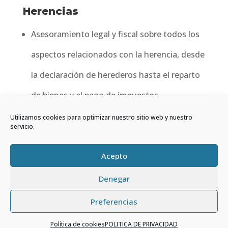
Herencias
Asesoramiento legal y fiscal sobre todos los
aspectos relacionados con la herencia, desde
la declaración de herederos hasta el reparto
de bienes y el pago de impuestos
Presentación de impuestos
Utilizamos cookies para optimizar nuestro sitio web y nuestro
servicio.
Inscripción en registros
Acepto
Denegar
Preferencias
¿necesitas ayuda?
Idea y diseño: SERVIDAVIC GESTIÓN
Política de cookies
POLITICA DE PRIVACIDAD