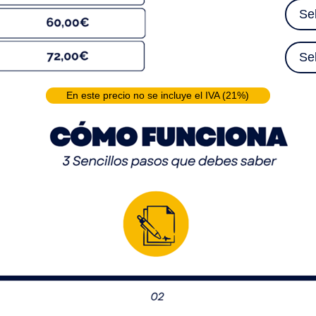
Se
Se
En este precio no se incluye el IVA (21%)