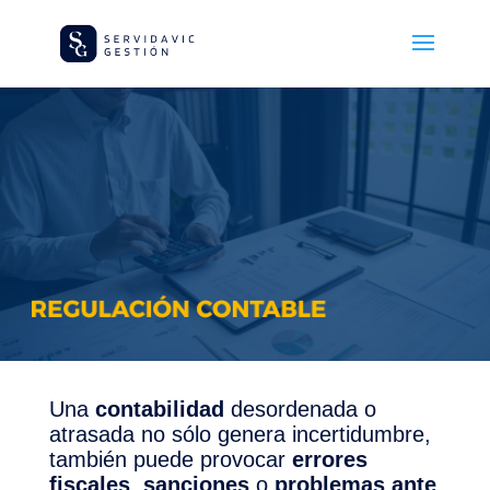
Una
contabilidad
desordenada o
atrasada no sólo genera incertidumbre,
también puede provocar
errores
fiscales
,
sanciones
o
problemas ante