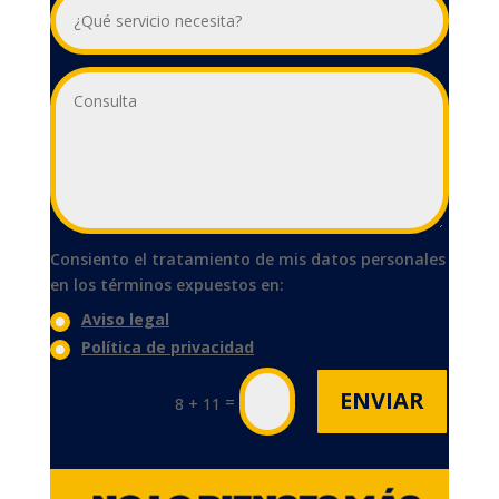
Consiento el tratamiento de mis datos personales
en los términos expuestos en:
Aviso legal
Política de privacidad
ENVIAR
=
8 + 11