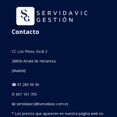
Contacto
CC Los Pinos, local 3
28806 Alcalá de Henaresa
(Madrid)
☎ 91 280 96 96
✆ 601 161 705
📧 servidavicsl@servidavic.com.es
* Los precios que aparecen en nuestra página web no