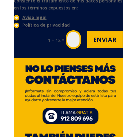
Consiento el tratamiento de mis datos personales
en los términos expuestos en:
Aviso legal
Política de privacidad
ENVIAR
=
1 + 12