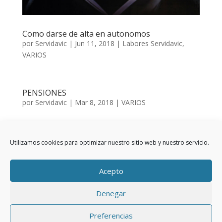
Como darse de alta en autonomos
por
Servidavic
|
Jun 11, 2018
|
Labores Servidavic
,
VARIOS
PENSIONES
por
Servidavic
|
Mar 8, 2018
|
VARIOS
NUESTRAS PENSIONES Y POR QUE HACEN AGUAS
¿Sabemos verdaderamente como funciona nuestro
Utilizamos cookies para optimizar nuestro sitio web y nuestro servicio.
sistema de pensiones? Vamos a ver muchos creemos
que cuando cotizamos a la Seguridad Social para
nuestras pensiones, es para ir haciendo una hucha
Acepto
con nuestro nombre para cuando...
Denegar
Preferencias